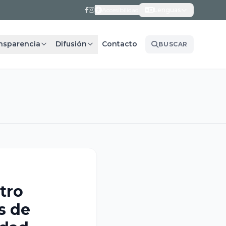
Accesibilidad
Lenguas
nsparencia
Difusión
Contacto
BUSCAR
tro
s de