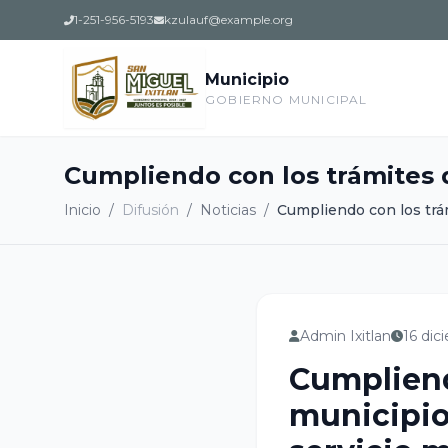
1-251-956-5193
kzulauf@example.org
Municipio
GOBIERNO MUNICIPAL
Cumpliendo con los trámites q
Inicio
/
Difusión
/
Noticias
/
Cumpliendo con los trám
Admin Ixitlan
16 dic
Cumpliend
municipio 