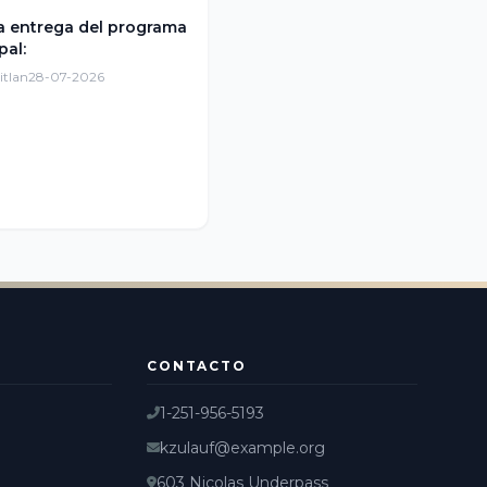
a entrega del programa
pal:
itlan
28-07-2026
CONTACTO
1-251-956-5193
kzulauf@example.org
603 Nicolas Underpass