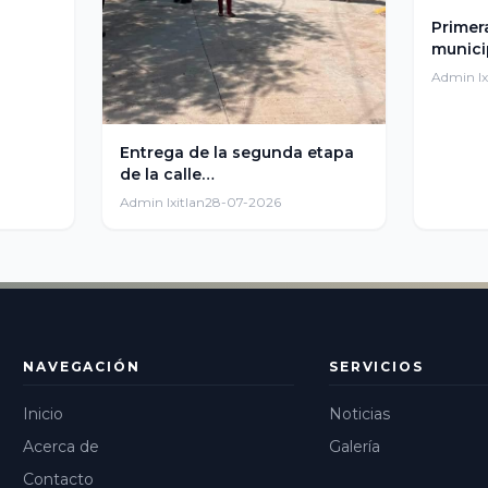
Primer
munici
Admin Ix
Entrega de la segunda etapa
de la calle…
Admin Ixitlan
28-07-2026
NAVEGACIÓN
SERVICIOS
Inicio
Noticias
Acerca de
Galería
Contacto