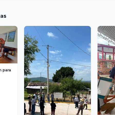
das
n para